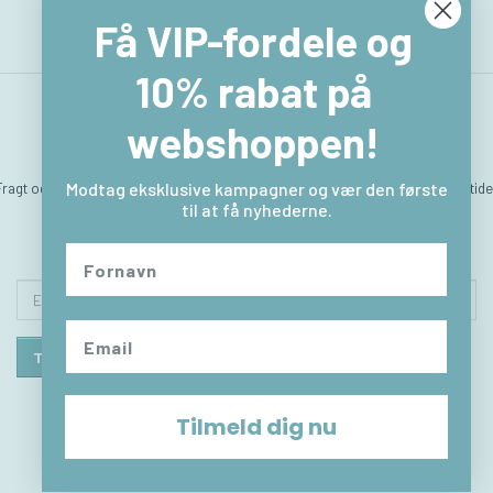
Få VIP-fordele og
10% rabat på
webshoppen!
Fragt og levering
Hvem er vi
Betingelser & Vilkår
Sitemap
Kontakt & åbningstide
Modtag eksklusive kampagner og vær den første
til at få nyhederne.
Returlabel
Fortryd købet
Email-
adresse
Tilmeld
Afmeld
Tilmeld dig nu
© 2026 - Powered by
OpenBizBox
©
Golden Planet