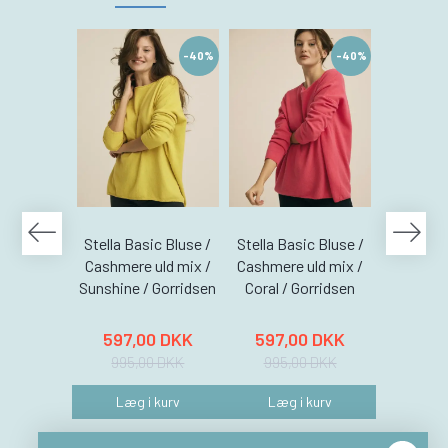
-40%
-40%
Stella Basic Bluse /
Stella Basic Bluse /
Liva str
Cashmere uld mix /
Cashmere uld mix /
Futur
Sunshine / Gorridsen
Coral / Gorridsen
Gorridsen
597,00 DKK
597,00 DKK
837,
995,00 DKK
995,00 DKK
1.395
Læg i kurv
Læg i kurv
Læg 